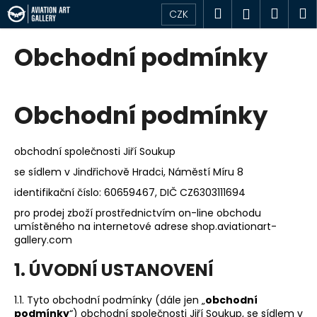
K
Přejít
Hledat
Náku
M
Přihlášen
CZK
na
o
obsah
Zpět
Zpět
košík
š
Obchodní podmínky
í
C
k
o
Obchodní podmínky
p
o
t
obchodní společnosti Jiří Soukup
ř
se sídlem v Jindřichově Hradci, Náměstí Míru 8
e
identifikační číslo: 60659467, DIČ CZ6303111694
b
pro prodej zboží prostřednictvím on-line obchodu
u
umístěného na internetové adrese shop.aviationart-
j
gallery.com
e
1. ÚVODNÍ USTANOVENÍ
t
e
1.1. Tyto obchodní podmínky (dále jen „
obchodní
n
podmínky
“) obchodní společnosti Jiří Soukup, se sídlem v