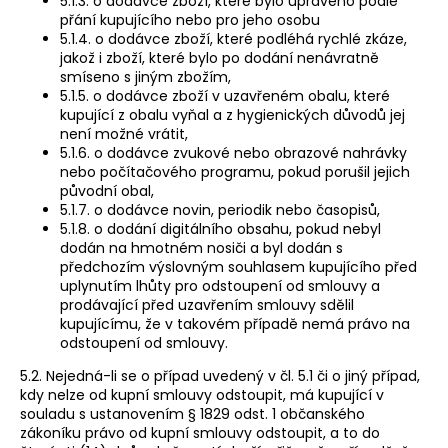
5.1.3. o dodávce zboží, které bylo upraveno podle
přání kupujícího nebo pro jeho osobu
5.1.4. o dodávce zboží, které podléhá rychlé zkáze,
jakož i zboží, které bylo po dodání nenávratně
smíseno s jiným zbožím,
5.1.5. o dodávce zboží v uzavřeném obalu, které
kupující z obalu vyňal a z hygienických důvodů jej
není možné vrátit,
5.1.6. o dodávce zvukové nebo obrazové nahrávky
nebo počítačového programu, pokud porušil jejich
původní obal,
5.1.7. o dodávce novin, periodik nebo časopisů,
5.1.8. o dodání digitálního obsahu, pokud nebyl
dodán na hmotném nosiči a byl dodán s
předchozím výslovným souhlasem kupujícího před
uplynutím lhůty pro odstoupení od smlouvy a
prodávající před uzavřením smlouvy sdělil
kupujícímu, že v takovém případě nemá právo na
odstoupení od smlouvy.
5.2. Nejedná-li se o případ uvedený v čl. 5.1 či o jiný případ,
kdy nelze od kupní smlouvy odstoupit, má kupující v
souladu s ustanovením § 1829 odst. 1 občanského
zákoníku právo od kupní smlouvy odstoupit, a to do