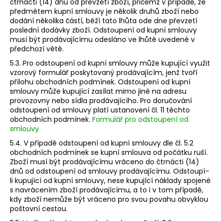
čtrnácti (14) dnů od převzetí zboží, přičemž v případě, že
předmětem kupní smlouvy je několik druhů zboží nebo
dodání několika částí, běží tato lhůta ode dne převzetí
poslední dodávky zboží. Odstoupení od kupní smlouvy
musí být prodávajícímu odesláno ve lhůtě uvedené v
předchozí větě.
5.3. Pro odstoupení od kupní smlouvy může kupující využit
vzorový formulář poskytovaný prodávajícím, jenž tvoří
přílohu obchodních podmínek. Odstoupení od kupní
smlouvy může kupující zasílat mimo jiné na adresu
provozovny nebo sídla prodávajícího. Pro doručování
odstoupení od smlouvy platí ustanovení čl. 11 těchto
obchodních podmínek.
Formulář pro odstoupení od
smlouvy
5.4. V případě odstoupení od kupní smlouvy dle čl. 5.2
obchodních podmínek se kupní smlouva od počátku ruší.
Zboží musí být prodávajícímu vráceno do čtrnácti (14)
dnů od odstoupení od smlouvy prodávajícímu. Odstoupí-
li kupující od kupní smlouvy, nese kupující náklady spojené
s navrácením zboží prodávajícímu, a to i v tom případě,
kdy zboží nemůže být vráceno pro svou povahu obvyklou
poštovní cestou.