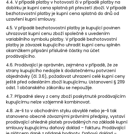
4.4. V případě platby v hotovosti či v případě platby na
dobírku je kupní cena splatná při převzetí zboží. V případě
bezhotovostní platby je kupní cena splatná do dnů od
uzavření kupní smlouvy.
4.5. V případě bezhotovostní platby je kupující povinen
uhrazovat kupní cenu zboží společně s uvedením
variabilního symbolu platby. V případě bezhotovostní
platby je závazek kupujícího uhradit kupní cenu splněn
okamžikem připsání příslušné částky na účet
prodávajícího.
4.6. Prodávající je oprávněn, zejména v případě, že ze
strany kupujícího nedojde k dodatečnému potvrzení
objednávky (čl. 3.6), požadovat uhrazení celé kupní ceny
ještě před odesláním zboží kupujícímu. Ustanovení § 2119
odst. 1 občanského zákoníku se nepoužije.
4.7. Případné slevy z ceny zboží poskytnuté prodávajícím
kupujícímu nelze vzájemně kombinovat.
4.8. Je-li to v obchodním styku obvyklé nebo je-li tak
stanoveno obecně závaznými právními předpisy, vystaví
prodávající ohledně plateb prováděných na základě kupní
smlouvy kupujícímu daňový doklad – fakturu. Prodávající
je plátcem daně z přidané hodnoty. Daňový doklad –