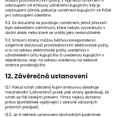
dodání prostřednictvím pošty, s výjimkou oznámení o
odstoupení od smlouvy učiněného kupujícím, kdy je
odstoupení účinné, pokud je oznámení kupujícím ve lhůtě
pro odstoupení odesláno.
11.2. Za doručené se považuje i oznámení, jehož převzetí
bylo adresátem odmítnuto, které nebylo vyzvednuto v
úložní době, nebo které se vrátilo jako nedoručitelné.
11.3. Smluvní strany můžou běžnou korespondenci
vzájemně doručovat prostřednictvím elektronické pošty,
a to na adresu elektronické pošty uvedenou v
uživatelském účtu kupujícího či uvedenou kupujícím v
objednávce, resp. na adresu uvedenou na webové
stránce prodávajícího.
12. Závěrečná ustanovení
12.1. Pokud vztah založený kupní smlouvou obsahuje
mezinárodní (zahraniční) prvek, pak strany sjednávají, že
vztah se řídí českým právem. Tímto nejsou dotčena
práva spotřebitele vyplývající z obecně závazných
právních předpisů.
12.2. Je-li některé ustanovení obchodních podmínek