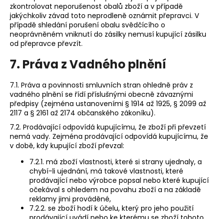
zkontrolovat neporušenost obalů zboží a v případě
jakýchkoliv závad toto neprodleně oznámit přepravci. V
případě shledání porušení obalu svědčícího o
neoprávněném vniknutí do zásilky nemusí kupující zásilku
od přepravce převzít.
7. Práva z Vadného plnění
7.1. Práva a povinnosti smluvních stran ohledně práv z
vadného plnění se řídí příslušnými obecně závaznými
předpisy (zejména ustanoveními § 1914 až 1925, § 2099 až
2117 a § 2161 až 2174 občanského zákoníku).
7.2. Prodávající odpovídá kupujícímu, že zboží při převzetí
nemá vady. Zejména prodávající odpovídá kupujícímu, že
v době, kdy kupující zboží převzal:
7.2.1. má zboží vlastnosti, které si strany ujednaly, a
chybí-li ujednání, má takové vlastnosti, které
prodávající nebo výrobce popsal nebo které kupující
očekával s ohledem na povahu zboží a na základě
reklamy jimi prováděné,
7.2.2. se zboží hodí k účelu, který pro jeho použití
prodávající uvádí nebo ke kterému se zboží tohoto