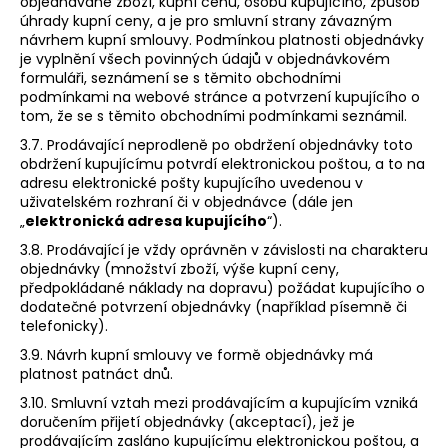
objednávané zboží, kupní cenu, osobu kupujícího, způsob
úhrady kupní ceny, a je pro smluvní strany závazným
návrhem kupní smlouvy. Podmínkou platnosti objednávky
je vyplnění všech povinných údajů v objednávkovém
formuláři, seznámení se s těmito obchodními
podmínkami na webové stránce a potvrzení kupujícího o
tom, že se s těmito obchodními podmínkami seznámil.
3.7. Prodávající neprodleně po obdržení objednávky toto
obdržení kupujícímu potvrdí elektronickou poštou, a to na
adresu elektronické pošty kupujícího uvedenou v
uživatelském rozhraní či v objednávce (dále jen
„
elektronická adresa kupujícího
“).
3.8. Prodávající je vždy oprávněn v závislosti na charakteru
objednávky (množství zboží, výše kupní ceny,
předpokládané náklady na dopravu) požádat kupujícího o
dodatečné potvrzení objednávky (například písemně či
telefonicky).
3.9. Návrh kupní smlouvy ve formě objednávky má
platnost patnáct dnů.
3.10. Smluvní vztah mezi prodávajícím a kupujícím vzniká
doručením přijetí objednávky (akceptací), jež je
prodávajícím zasláno kupujícímu elektronickou poštou, a