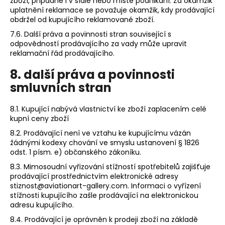
zboží, případně i v sídle nebo místě podnikání. Za okamžik
uplatnění reklamace se považuje okamžik, kdy prodávající
obdržel od kupujícího reklamované zboží.
7.6. Další práva a povinnosti stran související s
odpovědností prodávajícího za vady může upravit
reklamační řád prodávajícího.
8. další práva a povinnosti
smluvních stran
8.1. Kupující nabývá vlastnictví ke zboží zaplacením celé
kupní ceny zboží
8.2. Prodávající není ve vztahu ke kupujícímu vázán
žádnými kodexy chování ve smyslu ustanovení § 1826
odst. 1 písm. e) občanského zákoníku.
8.3. Mimosoudní vyřizování stížností spotřebitelů zajišťuje
prodávající prostřednictvím elektronické adresy
stiznost@aviationart-gallery.com. Informaci o vyřízení
stížnosti kupujícího zašle prodávající na elektronickou
adresu kupujícího.
8.4. Prodávající je oprávněn k prodeji zboží na základě