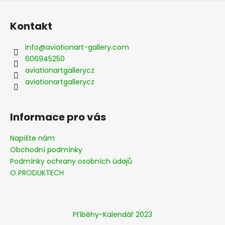
Z
á
Kontakt
p
a
info
@
aviationart-gallery.com
t
606945250
í
aviationartgallerycz
aviationartgallerycz
Informace pro vás
Napište nám
Obchodní podmínky
Podmínky ochrany osobních údajů
O PRODUKTECH
Příběhy-Kalendář 2023