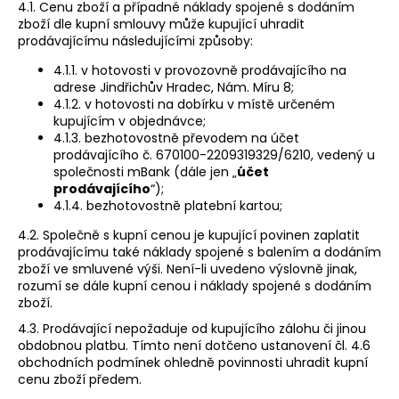
4.1. Cenu zboží a případné náklady spojené s dodáním
zboží dle kupní smlouvy může kupující uhradit
prodávajícímu následujícími způsoby:
4.1.1. v hotovosti v provozovně prodávajícího na
adrese Jindřichův Hradec, Nám. Míru 8;
4.1.2. v hotovosti na dobírku v místě určeném
kupujícím v objednávce;
4.1.3. bezhotovostně převodem na účet
prodávajícího č. 670100-2209319329/6210, vedený u
společnosti mBank (dále jen „
účet
prodávajícího
“);
4.1.4. bezhotovostně platební kartou;
4.2. Společně s kupní cenou je kupující povinen zaplatit
prodávajícímu také náklady spojené s balením a dodáním
zboží ve smluvené výši. Není-li uvedeno výslovně jinak,
rozumí se dále kupní cenou i náklady spojené s dodáním
zboží.
4.3. Prodávající nepožaduje od kupujícího zálohu či jinou
obdobnou platbu. Tímto není dotčeno ustanovení čl. 4.6
obchodních podmínek ohledně povinnosti uhradit kupní
cenu zboží předem.