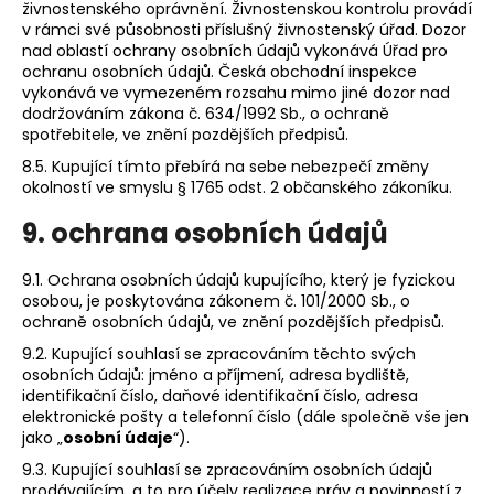
živnostenského oprávnění. Živnostenskou kontrolu provádí
v rámci své působnosti příslušný živnostenský úřad. Dozor
nad oblastí ochrany osobních údajů vykonává Úřad pro
ochranu osobních údajů. Česká obchodní inspekce
vykonává ve vymezeném rozsahu mimo jiné dozor nad
dodržováním zákona č. 634/1992 Sb., o ochraně
spotřebitele, ve znění pozdějších předpisů.
8.5. Kupující tímto přebírá na sebe nebezpečí změny
okolností ve smyslu § 1765 odst. 2 občanského zákoníku.
9. ochrana osobních údajů
9.1. Ochrana osobních údajů kupujícího, který je fyzickou
osobou, je poskytována zákonem č. 101/2000 Sb., o
ochraně osobních údajů, ve znění pozdějších předpisů.
9.2. Kupující souhlasí se zpracováním těchto svých
osobních údajů: jméno a příjmení, adresa bydliště,
identifikační číslo, daňové identifikační číslo, adresa
elektronické pošty a telefonní číslo (dále společně vše jen
jako „
osobní údaje
“).
9.3. Kupující souhlasí se zpracováním osobních údajů
prodávajícím, a to pro účely realizace práv a povinností z