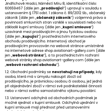
Jindřichově Hradci, Náměstí Míru 8, identifikační číslo:
a
60659467 (dále jen „
prodávající
“) upravují v souladu s
j
ustanovením § 1751 odst. 1 zákona č. 89/2012 Sb., občanský
zákoník (dále jen „
občanský zákoník
“) vzájemná práva a
í
povinnosti smluvních stran vzniklé v souvislosti nebo na
t
základě kupní smlouvy (dále jen „
kupní smlouva
“)
?
uzavírané mezi prodávajícím a jinou fyzickou osobou
(dále jen „
kupující
“) prostřednictvím internetového
obchodu prodávajícího. Internetový obchod je
prodávajícím provozován na webové stránce umístněné
na internetové adrese shop.aviationart-gallery.com (dále
jen „
webová stránka
“), a to prostřednictvím rozhraní
HLEDAT
webové stránky shop.aviationart-gallery.com (dále jen
„
webové rozhraní obchodu
“).
1.2. Obchodní podmínky se
nevztahují na případy
, kdy
osoba, která má v úmyslu nakoupit zboží od
D
prodávajícího, je právnickou osobou či osobou, jež jedná
o
při objednávání zboží v rámci své podnikatelské činnosti
p
nebo v rámci svého samostatného výkonu povolání.
o
1.3. Ustanovení odchylná od obchodních podmínek je
r
možné sjednat v kupní smlouvě. Odchylná ujednání v
u
kupní smlouvě mají přednost před ustanoveními