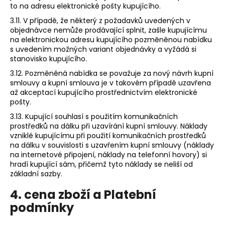
to na adresu elektronické pošty kupujícího.
3.11. V případě, že některý z požadavků uvedených v
objednávce nemůže prodávající splnit, zašle kupujícímu
na elektronickou adresu kupujícího pozměněnou nabídku
s uvedením možných variant objednávky a vyžádá si
stanovisko kupujícího.
3.12. Pozměněná nabídka se považuje za nový návrh kupní
smlouvy a kupní smlouva je v takovém případě uzavřena
až akceptací kupujícího prostřednictvím elektronické
pošty.
3.13. Kupující souhlasí s použitím komunikačních
prostředků na dálku při uzavírání kupní smlouvy. Náklady
vzniklé kupujícímu při použití komunikačních prostředků
na dálku v souvislosti s uzavřením kupní smlouvy (náklady
na internetové připojení, náklady na telefonní hovory) si
hradí kupující sám, přičemž tyto náklady se neliší od
základní sazby.
4. cena zboží a Platební
podmínky