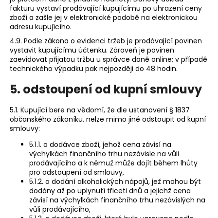
fakturu vystaví prodávající kupujícímu po uhrazení ceny
zboží a zašle jej v elektronické podobě na elektronickou
adresu kupujícího.
4.9. Podle zákona o evidenci tržeb je prodávající povinen
vystavit kupujícímu účtenku. Zároveň je povinen
zaevidovat přijatou tržbu u správce daně online; v případě
technického výpadku pak nejpozději do 48 hodin.
5. odstoupení od kupní smlouvy
5.1. Kupující bere na vědomí, že dle ustanovení § 1837
občanského zákoníku, nelze mimo jiné odstoupit od kupní
smlouvy:
5.1.1. o dodávce zboží, jehož cena závisí na
výchylkách finančního trhu nezávisle na vůli
prodávajícího a k němuž může dojít během lhůty
pro odstoupení od smlouvy,
5.1.2. o dodání alkoholických nápojů, jež mohou být
dodány až po uplynutí třiceti dnů a jejichž cena
závisí na výchylkách finančního trhu nezávislých na
vůli prodávajícího,