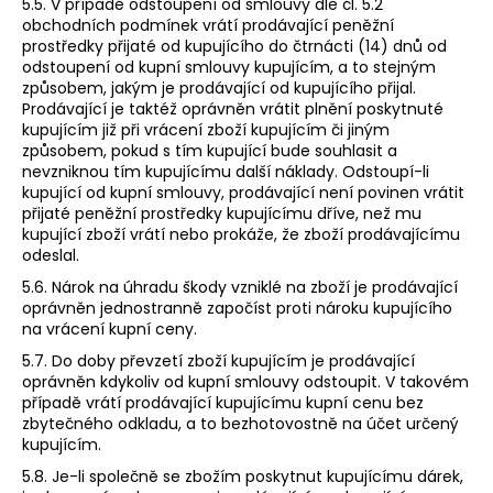
5.5. V případě odstoupení od smlouvy dle čl. 5.2
obchodních podmínek vrátí prodávající peněžní
prostředky přijaté od kupujícího do čtrnácti (14) dnů od
odstoupení od kupní smlouvy kupujícím, a to stejným
způsobem, jakým je prodávající od kupujícího přijal.
Prodávající je taktéž oprávněn vrátit plnění poskytnuté
kupujícím již při vrácení zboží kupujícím či jiným
způsobem, pokud s tím kupující bude souhlasit a
nevzniknou tím kupujícímu další náklady. Odstoupí-li
kupující od kupní smlouvy, prodávající není povinen vrátit
přijaté peněžní prostředky kupujícímu dříve, než mu
kupující zboží vrátí nebo prokáže, že zboží prodávajícímu
odeslal.
5.6. Nárok na úhradu škody vzniklé na zboží je prodávající
oprávněn jednostranně započíst proti nároku kupujícího
na vrácení kupní ceny.
5.7. Do doby převzetí zboží kupujícím je prodávající
oprávněn kdykoliv od kupní smlouvy odstoupit. V takovém
případě vrátí prodávající kupujícímu kupní cenu bez
zbytečného odkladu, a to bezhotovostně na účet určený
kupujícím.
5.8. Je-li společně se zbožím poskytnut kupujícímu dárek,