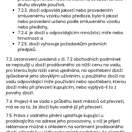
druhu obvykle používá,
7.2.3. zboží odpovídá jakostí nebo provedením
smluvenému vzorku nebo předloze, byla-li jakost
nebo provedení určeno podle smluveného vzorku
nebo předlohy,
7.2.4. je zboží v odpovídajícím množství, míře nebo
hmotnosti a
7.2.5. zboží vyhovuje požadavkům právních
předpisů.
7.3. Ustanovení uvedená v čl. 7.2 obchodních podmínek
se nepoužijí u zboží prodávaného za nižší cenu na vadu,
pro kterou byla nižší cena ujednána, na opotřebení zboží
způsobené jeho obvyklým užíváním, u použitého zboží na
vadu odpovídající míře používání nebo opotřebení, kterou
zboží mělo při převzetí kupujícím, nebo vyplývá-li to z
povahy zboží.
7.4. Projeví-li se vada v průběhu šesti měsíců od převzetí,
má se za to, že zboží bylo vadné již při převzetí.
7.5. Práva z vadného plnění uplatňuje kupující u
prodávajícího na adrese jeho provozovny, v níž je přijetí
reklamace možné s ohledem na sortiment prodávaného