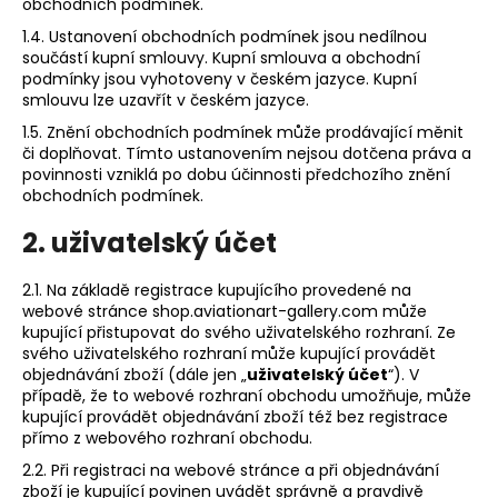
č
obchodních podmínek.
u
1.4. Ustanovení obchodních podmínek jsou nedílnou
j
součástí kupní smlouvy. Kupní smlouva a obchodní
e
podmínky jsou vyhotoveny v českém jazyce. Kupní
m
smlouvu lze uzavřít v českém jazyce.
e
1.5. Znění obchodních podmínek může prodávající měnit
či doplňovat. Tímto ustanovením nejsou dotčena práva a
povinnosti vzniklá po dobu účinnosti předchozího znění
PILOT
obchodních podmínek.
ALOIS
VAŠÁTKO
2. uživatelský účet
20
Kč
2.1. Na základě registrace kupujícího provedené na
webové stránce shop.aviationart-gallery.com může
kupující přistupovat do svého uživatelského rozhraní. Ze
svého uživatelského rozhraní může kupující provádět
objednávání zboží (dále jen „
uživatelský účet
“). V
případě, že to webové rozhraní obchodu umožňuje, může
kupující provádět objednávání zboží též bez registrace
přímo z webového rozhraní obchodu.
2.2. Při registraci na webové stránce a při objednávání
zboží je kupující povinen uvádět správně a pravdivě