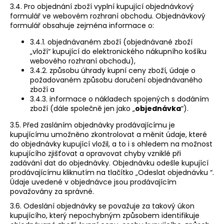
3.4. Pro objednání zboží vyplní kupující objednávkový
formulář ve webovém rozhraní obchodu. Objednávkový
formulář obsahuje zejména informace o:
3.4.1. objednávaném zboží (objednávané zboží
„vloží“ kupující do elektronického nákupního košíku
webového rozhraní obchodu),
3.4.2. způsobu úhrady kupní ceny zboží, údaje o
požadovaném způsobu doručení objednávaného
zboží a
3.4.3. informace o nákladech spojených s dodáním
zboží (dále společně jen jako „
objednávka
“).
3.5. Před zasláním objednávky prodávajícímu je
kupujícímu umožněno zkontrolovat a měnit údaje, které
do objednávky kupující vložil, a to i s ohledem na možnost
kupujícího zjišťovat a opravovat chyby vzniklé při
zadávání dat do objednávky. Objednávku odešle kupující
prodávajícímu kliknutím na tlačítko „Odeslat objednávku “.
Údaje uvedené v objednávce jsou prodávajícím
považovány za správné.
3.6. Odeslání objednávky se považuje za takový úkon
kupujícího, který nepochybným způsobem identifikuje