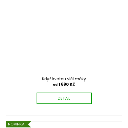
Když kvetou vlčí máky
1 690 Kč
od
DETAIL
NOVINKA