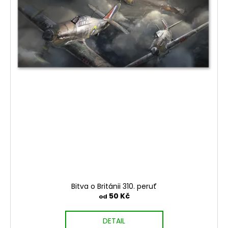
Bitva o Británii 310. peruť
50 Kč
od
DETAIL