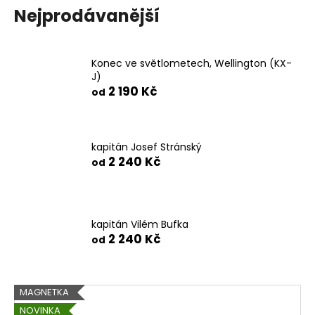
Nejprodávanější
a
j
í
Konec ve světlometech, Wellington (KX-
t
J)
?
2 190 Kč
od
kapitán Josef Stránský
2 240 Kč
HLEDAT
od
D
kapitán Vilém Bufka
o
2 240 Kč
od
p
o
r
V
MAGNETKA
u
ý
NOVINKA