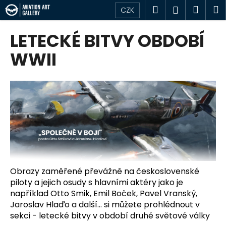
K
Přejít
Hledat
Náku
M
Přihlášen
CZK
na
o
obsah
Zpět
Zpět
košík
š
LETECKÉ BITVY OBDOBÍ
í
C
WWII
k
o
p
o
t
ř
e
b
u
j
Obrazy zaměřené převážně na československé
piloty a jejich osudy s hlavními aktéry jako je
e
například Otto Smik, Emil Boček, Pavel Vranský,
t
Jaroslav Hlaďo a další... si můžete prohlédnout v
e
sekci - letecké bitvy v období druhé světové války
n