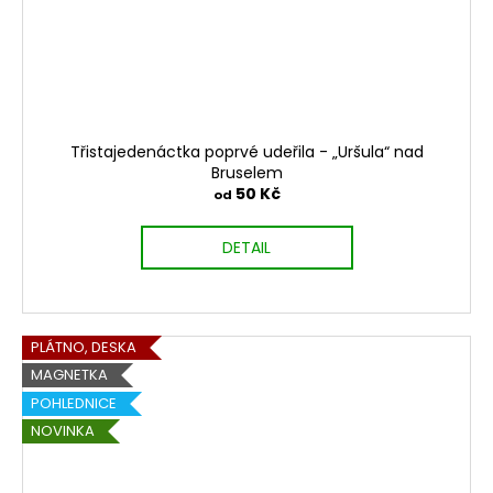
Třistajedenáctka poprvé udeřila - „Uršula“ nad
Bruselem
50 Kč
od
DETAIL
PLÁTNO, DESKA
MAGNETKA
POHLEDNICE
NOVINKA