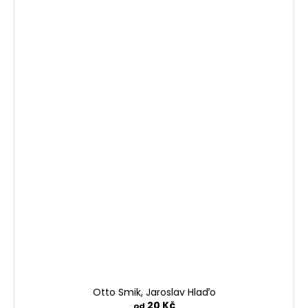
Otto Smik, Jaroslav Hlaďo
20 Kč
od