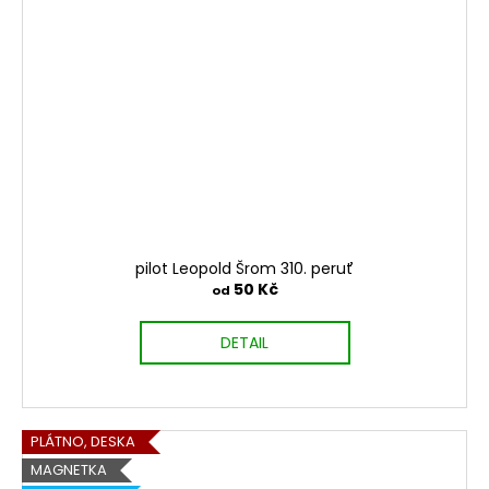
pilot Leopold Šrom 310. peruť
50 Kč
od
DETAIL
PLÁTNO, DESKA
MAGNETKA