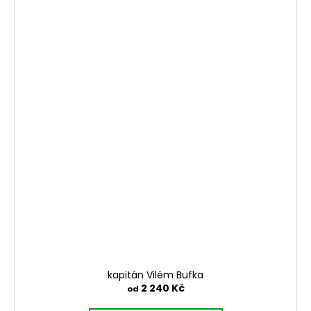
kapitán Vilém Bufka
2 240 Kč
od