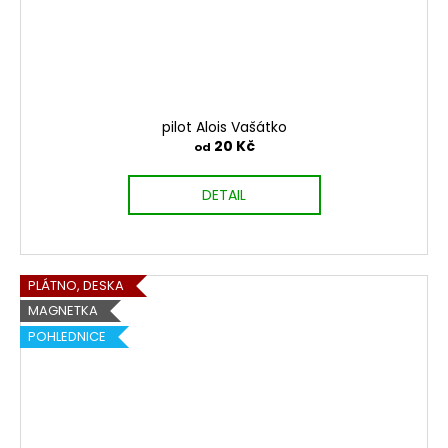
pilot Alois Vašátko
20 Kč
od
DETAIL
PLÁTNO, DESKA
MAGNETKA
POHLEDNICE