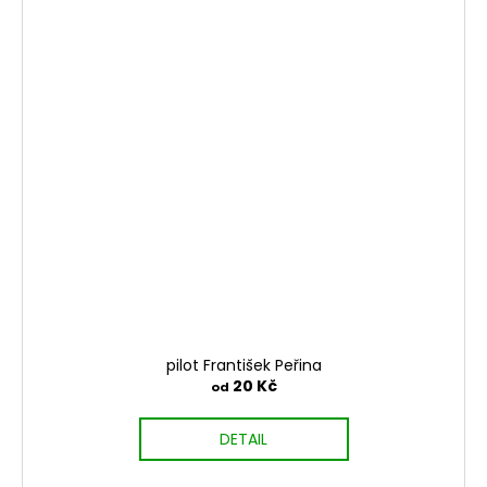
pilot František Peřina
20 Kč
od
DETAIL