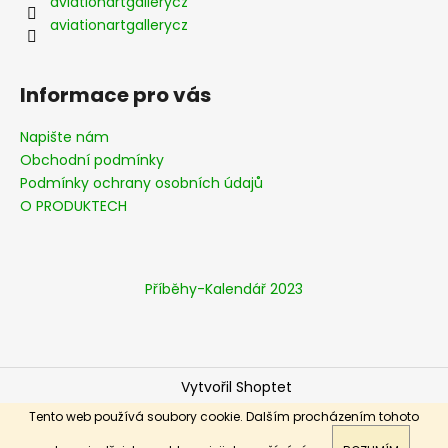
í
č
aviationartgallerycz
u
aviationartgallerycz
j
e
m
Informace pro vás
e
Napište nám
Obchodní podmínky
KONEC
Podmínky ochrany osobních údajů
VE
SVĚTLOMETECH,
O PRODUKTECH
WELLINGTON
(KX-
J)
2
Příběhy-Kalendář 2023
190
Kč
Vytvořil Shoptet
Copyright 2026
Aviationart-gallery
. Všechna práva
Tento web používá soubory cookie. Dalším procházením tohoto
vyhrazena.