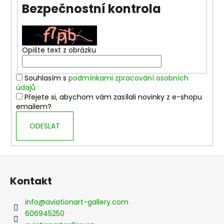
Bezpečnostní kontrola
a
j
í
t
Opište text z obrázku
?
Souhlasím s
podmínkami zpracování osobních
údajů
Přejete si, abychom vám zasílali novinky z e-shopu
emailem?
HLEDAT
ODESLAT
D
Z
o
á
Kontakt
p
p
o
a
r
info
@
aviationart-gallery.com
t
u
606945250