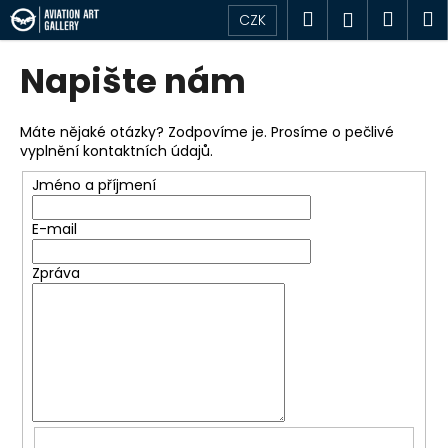
K
Přejít
Hledat
Náku
M
Přihlášen
CZK
na
o
obsah
Zpět
Zpět
košík
š
Napište nám
í
C
k
o
Máte nějaké otázky? Zodpovíme je. Prosíme o pečlivé
vyplnění kontaktních údajů.
p
o
Jméno a příjmení
t
E-mail
ř
e
Zpráva
b
u
j
e
t
e
n