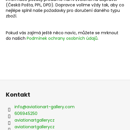
č
(Česká Pošta, PPL, DPD). Dopravce volíme vždy tak, aby co
u
nejlépe splnil naše požadavky pro doručení daného typu
j
zboží.
e
m
e
Pokud vás zajímá ještě něco navíc, můžete se mrknout
do našich
Podmínek ochrany osobních údajů
.
PILOT
FRANTIŠEK
PEŘINA
20
Kč
Z
á
Kontakt
p
a
info
@
aviationart-gallery.com
t
606945250
í
aviationartgallerycz
aviationartgallerycz