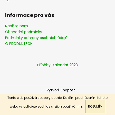
Informace pro vás
Napište nám
Obchodní podmínky
Podmínky ochrany osobních údajů
O PRODUKTECH
Příběhy-Kalendář 2023
Vytvořil Shoptet
Copyright 2026
Aviationart-gallery
. Všechna práva
Tento web používá soubory cookie. Dalším procházením tohoto
vyhrazena.
webu vyjadřujete souhlas s jejich používáním.
ROZUMÍM