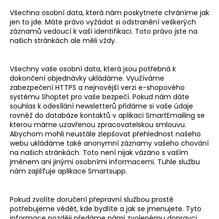
a
Všechna osobní data, která nám poskytnete chráníme jak
jen to jde. Máte právo vyžádat si odstranění veškerých
j
záznamů vedoucí k vaší identifikaci. Toto právo jste na
í
našich stránkách ale měli vždy.
t
?
Všechny vaše osobní data, která jsou potřebná k
dokončení objednávky ukládáme. Využíváme
zabezpečení HTTPS a nejnovější verzi e-shopového
systému Shoptet pro vaše bezpečí. Pokud nám dáte
souhlas k odesílání newsletterů přidáme si vaše údaje
HLEDAT
rovněž do databáze kontaktů v aplikaci SmartEmailing se
kterou máme uzavřenou zpracovatelskou smlouvu.
Abychom mohli neustále zlepšovat přehlednost našeho
webu ukládáme také anonymní záznamy vašeho chování
na našich stránkách. Toto není nijak vázáno s vaším
D
jménem ani jinými osobními informacemi. Tuhle službu
o
nám zajišťuje aplikace Smartsupp.
p
o
r
Pokud zvolíte doručení přepravní službou prostě
u
potřebujeme vědět, kde bydlíte a jak se jmenujete. Tyto
informace později předáme námi zvolenému dopravci