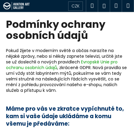
K
Přejít
Hledat
Náku
M
Přihlášen
CZK
na
o
obsah
Zpět
Zpět
košík
š
Podmínky ochrany
í
C
osobních údajů
k
o
p
Pokud žijete v moderním světě a občas narazíte na
o
nějaké zprávy, nebo si někdy zapnete televizi, určitě jste
se už doslechli o nových pravidlech
Evropské Unie pro
t
ochranu osobních údajů
, zkráceně GDPR. Nová pravidla se
ř
umí vždy stát labyrintem mýtů, pokusíme se vám tedy
e
velmi stručně na následujících řádcích vysvětlit, co se
mění z pohledu provozování našeho e-shopu, našich
b
služeb a přístupu k vám.
u
j
Máme pro vás ve zkratce vypíchnuté to,
e
kam si vaše údaje ukládáme a komu
t
všemu je předáváme:
e
n