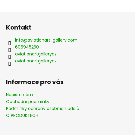
Z
á
Kontakt
p
a
info
@
aviationart-gallery.com
t
606945250
í
aviationartgallerycz
aviationartgallerycz
Informace pro vás
Napište nám
Obchodní podmínky
Podmínky ochrany osobních údajů
O PRODUKTECH