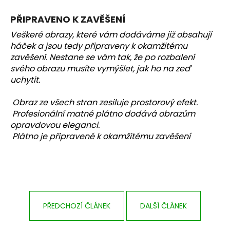
č
u
PŘIPRAVENO K ZAVĚŠENÍ
j
e
Veškeré obrazy, které vám dodáváme již obsahují
m
háček a jsou tedy připraveny k okamžitému
e
zavěšení. Nestane se vám tak, že po rozbalení
svého obrazu musíte vymýšlet, jak ho na zeď
uchytit.
PILOT
FRANTIŠEK
Obraz ze všech stran zesiluje prostorový efekt.
PEŘINA
Profesionální matné plátno dodává obrazům
20
opravdovou eleganci.
Kč
Plátno je připravené k okamžitému zavěšení
PŘEDCHOZÍ ČLÁNEK
DALŠÍ ČLÁNEK