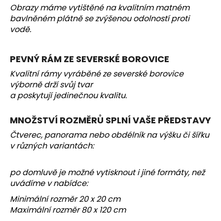
Obrazy máme vytištěné na kvalitním matném
a
bavlněném plátně se zvýšenou odolností proti
j
vodě.
í
t
PEVNÝ RÁM ZE SEVERSKÉ BOROVICE
?
Kvalitní rámy vyráběné ze severské borovice
výborně drží svůj tvar
a poskytují jedinečnou kvalitu.
HLEDAT
MNOŽSTVÍ ROZMĚRŮ SPLNÍ VAŠE PŘEDSTAVY
Čtverec, panorama nebo obdélník na výšku či šířku
v různých variantách:
D
o
po domluvě je možné vytisknout i jiné formáty, než
p
uvádíme v nabídce:
o
Minimální rozměr 20 x 20 cm
r
Maximální rozměr 80 x 120 cm
u